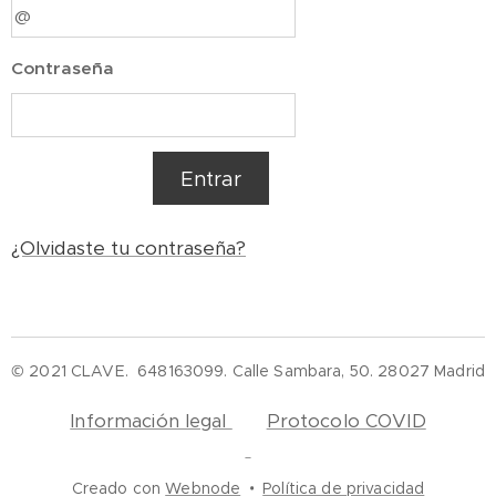
Contraseña
Entrar
¿Olvidaste tu contraseña?
© 2021 CLAVE. 648163099. Calle Sambara, 50. 28027 Madrid
Información legal
Protocolo COVID
Creado con
Webnode
Política de privacidad