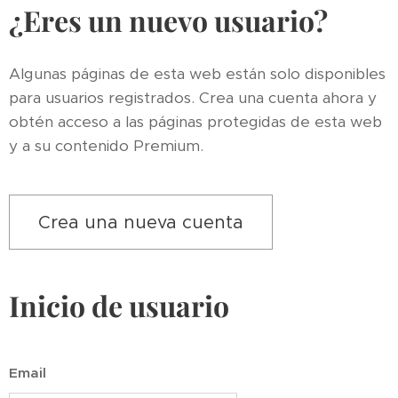
¿Eres un nuevo usuario?
Algunas páginas de esta web están solo disponibles
para usuarios registrados. Crea una cuenta ahora y
obtén acceso a las páginas protegidas de esta web
y a su contenido Premium.
Crea una nueva cuenta
Inicio de usuario
Email