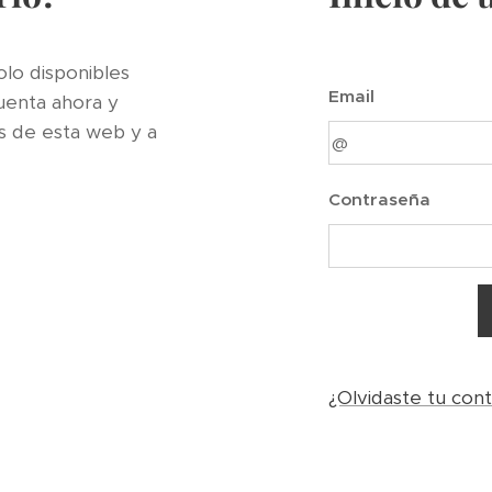
lo disponibles
Email
cuenta ahora y
s de esta web y a
Contraseña
¿Olvidaste tu con