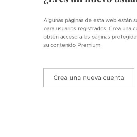
Algunas páginas de esta web están so
para usuarios registrados. Crea una 
obtén acceso a las páginas protegida
su contenido Premium.
Crea una nueva cuenta