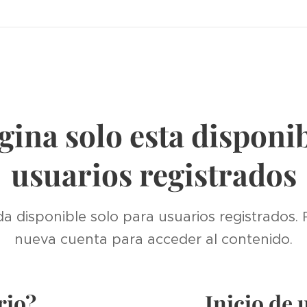
gina solo esta disponi
usuarios registrados
da disponible solo para usuarios registrados. 
nueva cuenta para acceder al contenido.
rio?
Inicio de 